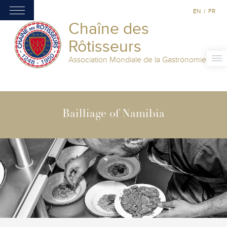
EN
/
FR
Chaîne des
Rôtisseurs
Association Mondiale de la Gastronomie
Bailliage of Namibia