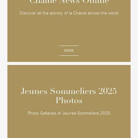
Chaine News Online
Chaine News Online
Discover all the activity of la Chaine across the world
MORE
Jeunes Sommeliers 2025
Jeunes Sommeliers 2025
Photos
Photos
Photo Galleries of Jeunes Sommeliers 2025