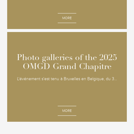
MORE
Photo galleries of the 2025
Photo galleries of the 2025
OMGD Grand Chapitre
OMGD Grand Chapitre
L'événement s'est tenu à Bruxelles en Belgique, du 3...
MORE