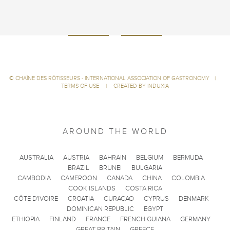
©
CHAÎNE DES RÔTISSEURS - INTERNATIONAL ASSOCIATION OF GASTRONOMY
|
TERMS OF USE
|
CREATED BY INDUXIA
AROUND THE WORLD
AUSTRALIA
AUSTRIA
BAHRAIN
BELGIUM
BERMUDA
BRAZIL
BRUNEI
BULGARIA
CAMBODIA
CAMEROON
CANADA
CHINA
COLOMBIA
COOK ISLANDS
COSTA RICA
CÔTE D'IVOIRE
CROATIA
CURACAO
CYPRUS
DENMARK
DOMINICAN REPUBLIC
EGYPT
ETHIOPIA
FINLAND
FRANCE
FRENCH GUIANA
GERMANY
GREAT BRITAIN
GREECE