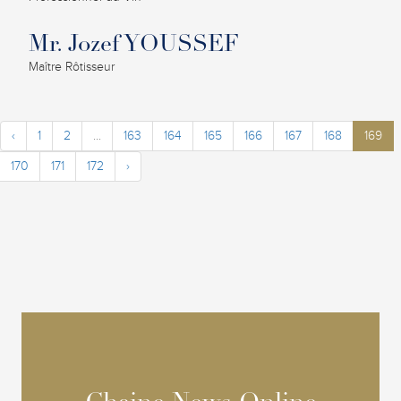
Mr. Jozef YOUSSEF
Maître Rôtisseur
‹
1
2
...
163
164
165
166
167
168
169
170
171
172
›