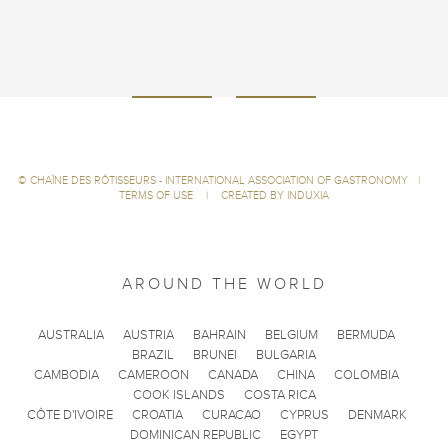
©
CHAÎNE DES RÔTISSEURS - INTERNATIONAL ASSOCIATION OF GASTRONOMY
|
TERMS OF USE
|
CREATED BY INDUXIA
AROUND THE WORLD
AUSTRALIA
AUSTRIA
BAHRAIN
BELGIUM
BERMUDA
BRAZIL
BRUNEI
BULGARIA
CAMBODIA
CAMEROON
CANADA
CHINA
COLOMBIA
COOK ISLANDS
COSTA RICA
CÔTE D'IVOIRE
CROATIA
CURACAO
CYPRUS
DENMARK
DOMINICAN REPUBLIC
EGYPT