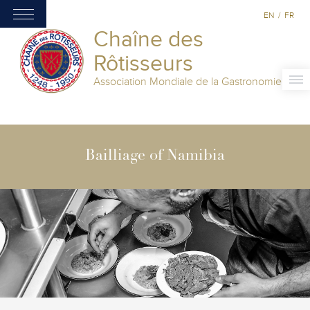
EN
/
FR
Chaîne des
Rôtisseurs
Association Mondiale de la Gastronomie
Bailliage of Namibia