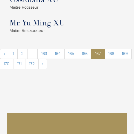
Ossidiana XU
Maître Rôtisseur
Mr. Yu Ming XU
Maître Restaurateur
‹
1
2
...
163
164
165
166
167
168
169
170
171
172
›