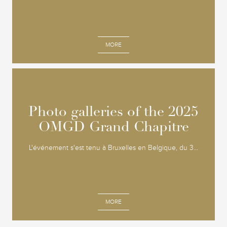
MORE
Photo galleries of the 2025
Photo galleries of the 2025
OMGD Grand Chapitre
OMGD Grand Chapitre
L'événement s'est tenu à Bruxelles en Belgique, du 3...
MORE