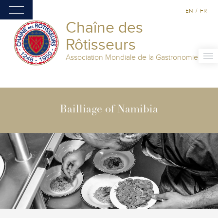
EN
/
FR
Chaîne des
Rôtisseurs
Association Mondiale de la Gastronomie
Bailliage of Namibia