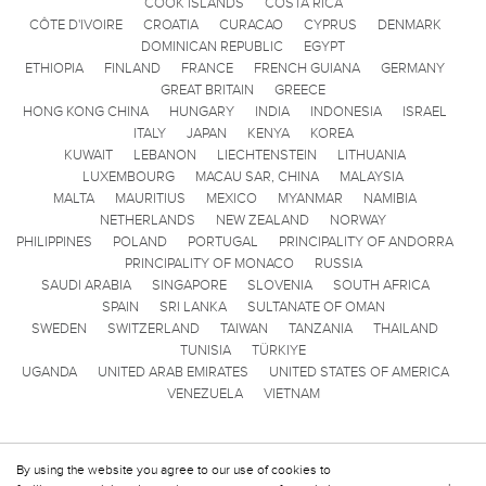
COOK ISLANDS
COSTA RICA
CÔTE D'IVOIRE
CROATIA
CURACAO
CYPRUS
DENMARK
DOMINICAN REPUBLIC
EGYPT
ETHIOPIA
FINLAND
FRANCE
FRENCH GUIANA
GERMANY
GREAT BRITAIN
GREECE
HONG KONG CHINA
HUNGARY
INDIA
INDONESIA
ISRAEL
ITALY
JAPAN
KENYA
KOREA
KUWAIT
LEBANON
LIECHTENSTEIN
LITHUANIA
LUXEMBOURG
MACAU SAR, CHINA
MALAYSIA
MALTA
MAURITIUS
MEXICO
MYANMAR
NAMIBIA
NETHERLANDS
NEW ZEALAND
NORWAY
PHILIPPINES
POLAND
PORTUGAL
PRINCIPALITY OF ANDORRA
PRINCIPALITY OF MONACO
RUSSIA
SAUDI ARABIA
SINGAPORE
SLOVENIA
SOUTH AFRICA
SPAIN
SRI LANKA
SULTANATE OF OMAN
SWEDEN
SWITZERLAND
TAIWAN
TANZANIA
THAILAND
TUNISIA
TÜRKIYE
UGANDA
UNITED ARAB EMIRATES
UNITED STATES OF AMERICA
VENEZUELA
VIETNAM
By using the website you agree to our use of cookies to