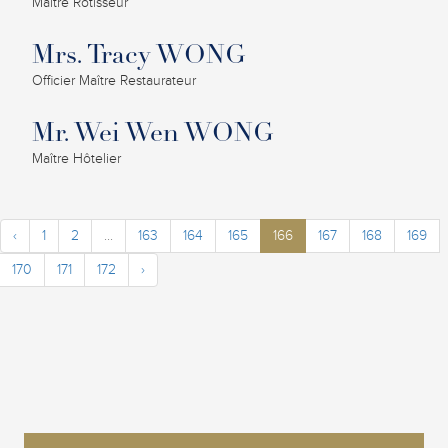
Maître Rôtisseur
Mrs. Tracy WONG
Officier Maître Restaurateur
Mr. Wei Wen WONG
Maître Hôtelier
‹
1
2
...
163
164
165
166
167
168
169
170
171
172
›