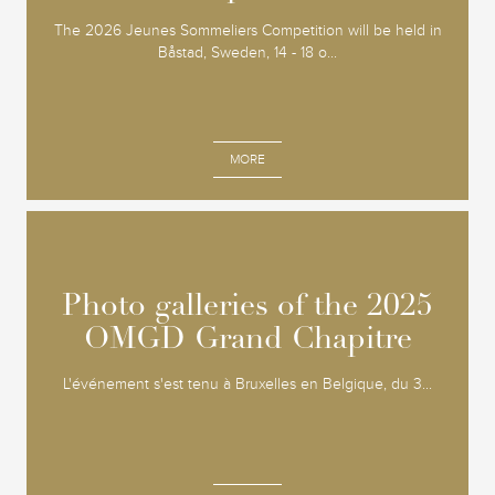
The 2026 Jeunes Sommeliers Competition will be held in
Båstad, Sweden, 14 - 18 o...
MORE
Photo galleries of the 2025
Photo galleries of the 2025
OMGD Grand Chapitre
OMGD Grand Chapitre
L'événement s'est tenu à Bruxelles en Belgique, du 3...